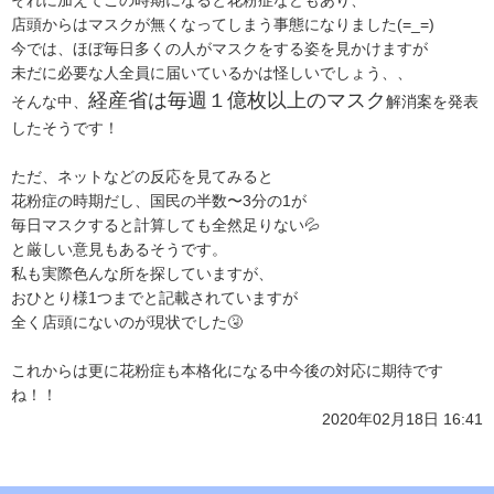
店頭からはマスクが無くなってしまう事態になりました(=_=)
今では、ほぼ毎日多くの人がマスクをする姿を見かけますが
未だに必要な人全員に届いているかは怪しいでしょう、、
経産省は毎週１億枚以上のマスク
そんな中、
解消案を発表
したそうです！
ただ、ネットなどの反応を見てみると
花粉症の時期だし、国民の半数〜3分の1が
毎日マスクすると計算しても全然足りない💦
と厳しい意見もあるそうです。
私も実際色んな所を探していますが、
おひとり様1つまでと記載されていますが
全く店頭にないのが現状でした🤧
これからは更に花粉症も本格化になる中今後の対応に期待です
ね！！
2020年02月18日 16:41